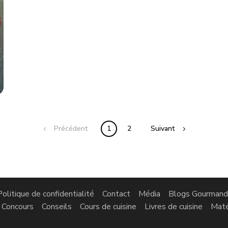
Précédent
1
2
Suivant
Politique de confidentialité
Contact
Média
Blogs Gourmand
Concours
Conseils
Cours de cuisine
Livres de cuisine
Maté