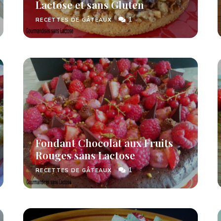
Lactose et sans Gluten
1
RECETTES DE GÂTEAUX
Fondant Chocolat aux Fruits
Rouges sans Lactose
1
RECETTES DE GÂTEAUX