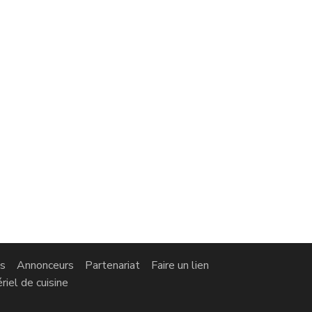
s
Annonceurs
Partenariat
Faire un lien
riel de cuisine