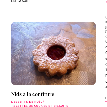
LIRE LA SUITE
l
C
d
C
e
d
T
c
Nids à la confiture
L
DESSERTS DE NOËL
/
RECETTES DE COOKIES ET BISCUITS