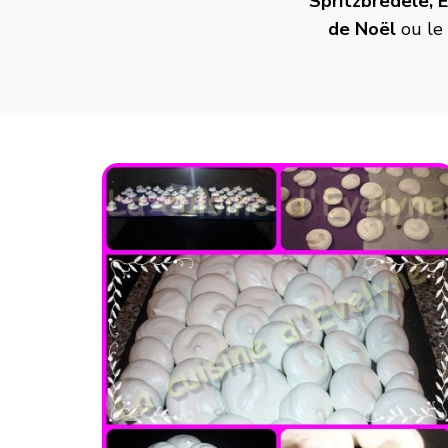
Spritzbredele
,
E
de Noël
ou le