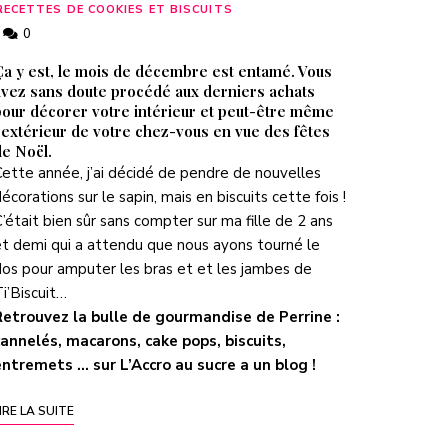
RECETTES DE COOKIES ET BISCUITS
0
Ça y est, le mois de décembre est entamé. Vous
avez sans doute procédé aux derniers achats
pour décorer votre intérieur et peut-être même
’extérieur de votre chez-vous en vue des fêtes
de Noël.
ette année, j’ai décidé de pendre de nouvelles
écorations sur le sapin, mais en biscuits cette fois !
’était bien sûr sans compter sur ma fille de 2 ans
t demi qui a attendu que nous ayons tourné le
os pour amputer les bras et et les jambes de
i’Biscuit…
Retrouvez la bulle de gourmandise de Perrine :
annelés, macarons, cake pops, biscuits,
entremets … sur
L’Accro au sucre a un blog
!
IRE LA SUITE