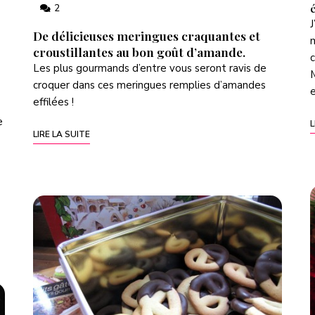
é
2
J
De délicieuses meringues craquantes et
m
croustillantes au bon goût d’amande.
c
Les plus gourmands d’entre vous seront ravis de
croquer dans ces meringues remplies d’amandes
e
effilées !
e
L
LIRE LA SUITE