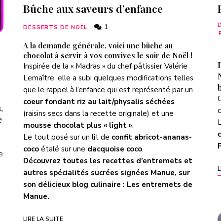
Bûche aux saveurs d’enfance
1
DESSERTS DE NOËL
A la demande générale, voici une bûche au
chocolat à servir à vos convives le soir de Noël !
Inspirée de la « Madras » du chef pâtissier Valérie
Lemaître, elle a subi quelques modifications telles
que le rappel à l’enfance qui est représenté par un
coeur fondant riz au lait/physalis séchées
.
c
(raisins secs dans la recette originale) et une
e
L
mousse chocolat plus « light »
.
Le tout posé sur un lit de
confit abricot-ananas-
coco
étalé sur une
dacquoise coco
.
e
Découvrez toutes les recettes d’entremets et
L
autres spécialités sucrées signées Manue, sur
son délicieux blog culinaire :
Les entremets de
Manue
.
LIRE LA SUITE