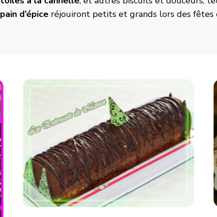
toiles à la cannelle
, et autres biscuits et douceurs, t
pain d’épice
réjouiront petits et grands lors des fêtes 