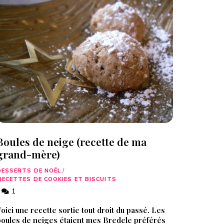
Boules de neige (recette de ma
grand-mère)
DESSERTS DE NOËL
/
RECETTES DE COOKIES ET BISCUITS
1
oici une recette sortie tout droit du passé. Les
boules de neiges étaient mes Bredele préférés