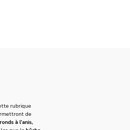
tte rubrique
rmettront de
onds à l’anis
,