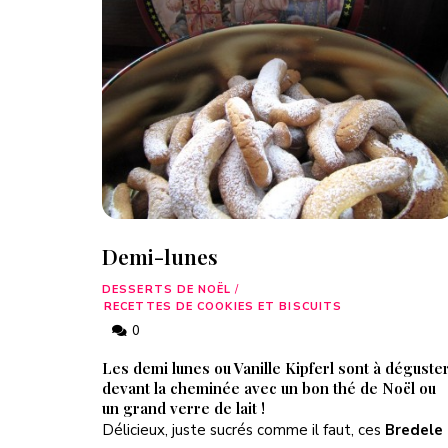
Demi-lunes
DESSERTS DE NOËL
/
RECETTES DE COOKIES ET BISCUITS
0
Les demi lunes ou Vanille Kipferl sont à déguste
devant la cheminée avec un bon thé de Noël ou
un grand verre de lait !
Délicieux, juste sucrés comme il faut, ces
Bredele