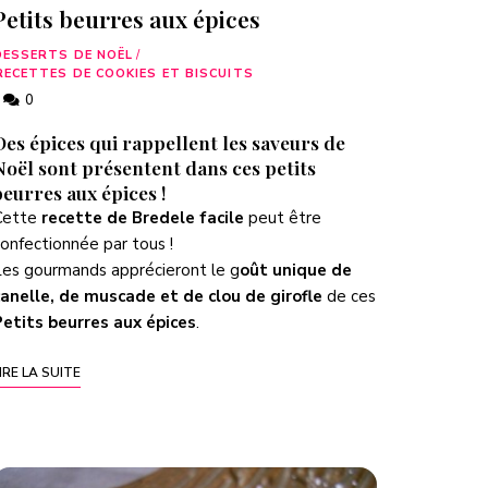
Petits beurres aux épices
DESSERTS DE NOËL
/
RECETTES DE COOKIES ET BISCUITS
0
Des épices qui rappellent les saveurs de
Noël sont présentent dans ces petits
beurres aux épices !
Cette
recette de Bredele facile
peut être
onfectionnée par tous !
es gourmands apprécieront le g
oût unique de
canelle, de muscade et de clou de girofle
de ces
Petits beurres aux épices
.
IRE LA SUITE