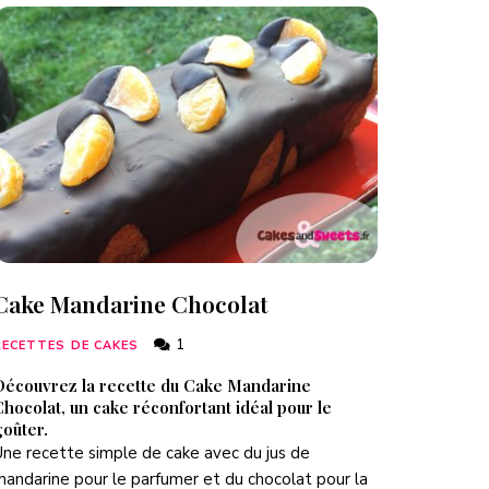
Cake Mandarine Chocolat
1
RECETTES DE CAKES
Découvrez la recette du Cake Mandarine
hocolat, un cake réconfortant idéal pour le
oûter.
ne recette simple de cake avec du jus de
andarine pour le parfumer et du chocolat pour la