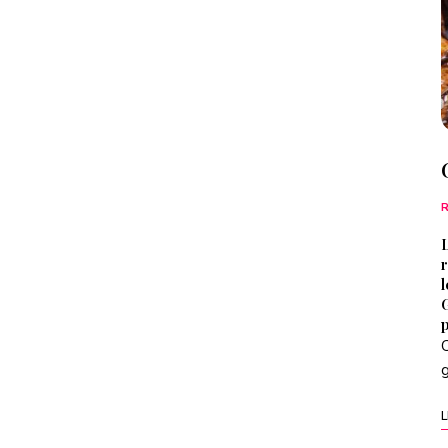
L
l
p
C
L