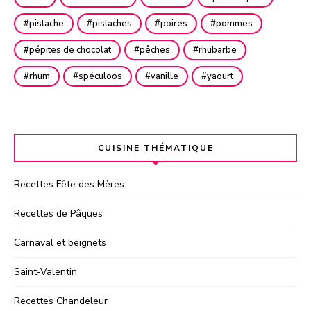
pistache
pistaches
poires
pommes
pépites de chocolat
pêches
rhubarbe
rhum
spéculoos
vanille
yaourt
CUISINE THÉMATIQUE
Recettes Fête des Mères
Recettes de Pâques
Carnaval et beignets
Saint-Valentin
Recettes Chandeleur