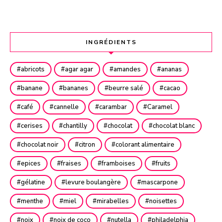
INGRÉDIENTS
abricots
agar agar
amandes
ananas
banane
bananes
beurre salé
cacao
café
cannelle
carambar
Caramel
cerises
chantilly
chocolat
chocolat blanc
chocolat noir
citron
colorant alimentaire
epices
fraises
framboises
fruits
gélatine
levure boulangère
mascarpone
menthe
miel
mirabelles
noisettes
noix
noix de coco
nutella
philadelphia