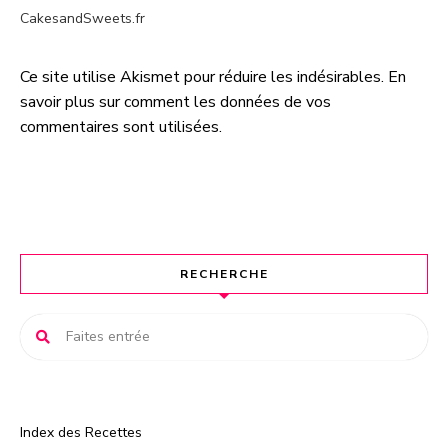
CakesandSweets.fr
Ce site utilise Akismet pour réduire les indésirables.
En
A
savoir plus sur comment les données de vos
l
commentaires sont utilisées
.
t
e
r
n
a
t
RECHERCHE
i
v
e
:
Index des Recettes