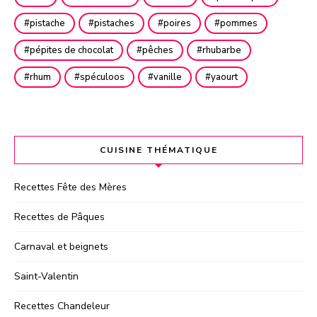
pistache
pistaches
poires
pommes
pépites de chocolat
pêches
rhubarbe
rhum
spéculoos
vanille
yaourt
CUISINE THÉMATIQUE
Recettes Fête des Mères
Recettes de Pâques
Carnaval et beignets
Saint-Valentin
Recettes Chandeleur