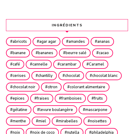
INGRÉDIENTS
abricots
agar agar
amandes
ananas
banane
bananes
beurre salé
cacao
café
cannelle
carambar
Caramel
cerises
chantilly
chocolat
chocolat blanc
chocolat noir
citron
colorant alimentaire
epices
fraises
framboises
fruits
gélatine
levure boulangère
mascarpone
menthe
miel
mirabelles
noisettes
noix
noix de coco
nutella
philadelphia