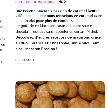
0
RECETTES DE MACARONS
Une recette Macaron-passion de caramel beurre
salé dans laquelle nous associons ce caramel avec
du chocolat pour plus de rondeur.
u
Le goût de ce Macarons caramel beurre salé et
an
chocolat n’est pas sans rappeler un certain Michok…
Découvrez d’autres recettes de macarons grâce
s la
au duo Florence et Christophe, sur le succulent
a un
site :
Macaron Passion
!
is
LIRE LA SUITE
 :