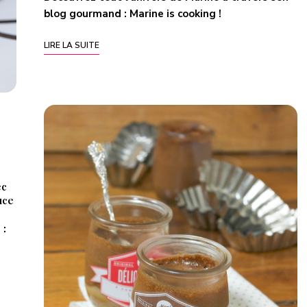
blog gourmand :
Marine is cooking
!
LIRE LA SUITE
ec
uce
 :