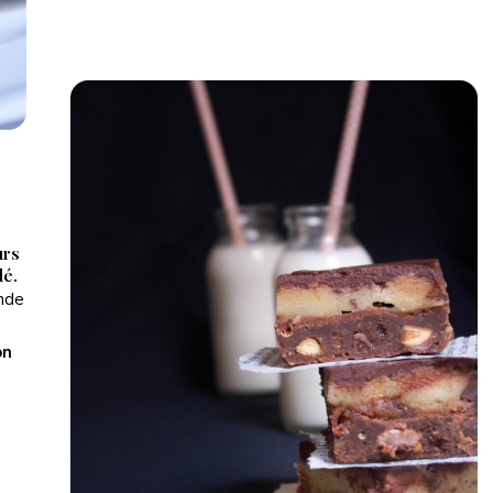
urs
lé.
nde
on