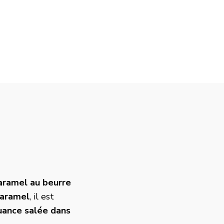
aramel au beurre
caramel
, il est
uance salée dans