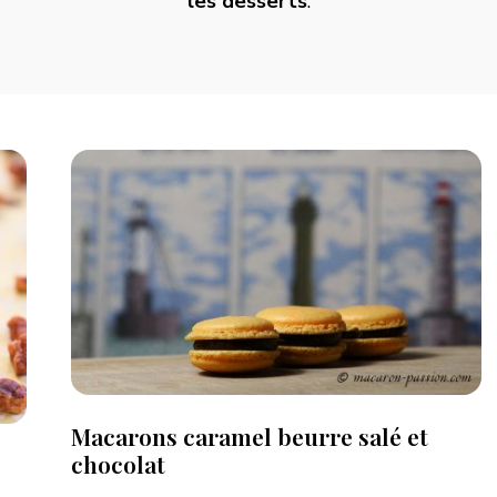
les desserts
.
Macarons caramel beurre salé et
chocolat