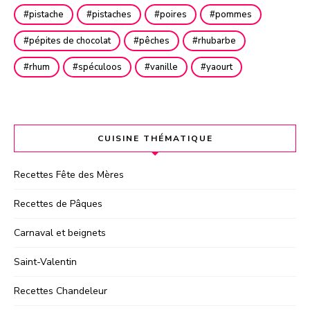
pistache
pistaches
poires
pommes
pépites de chocolat
pêches
rhubarbe
rhum
spéculoos
vanille
yaourt
CUISINE THÉMATIQUE
Recettes Fête des Mères
Recettes de Pâques
Carnaval et beignets
Saint-Valentin
Recettes Chandeleur