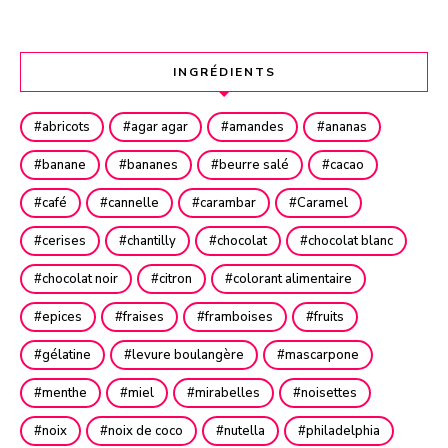
INGRÉDIENTS
abricots
agar agar
amandes
ananas
banane
bananes
beurre salé
cacao
café
cannelle
carambar
Caramel
cerises
chantilly
chocolat
chocolat blanc
chocolat noir
citron
colorant alimentaire
epices
fraises
framboises
fruits
gélatine
levure boulangère
mascarpone
menthe
miel
mirabelles
noisettes
noix
noix de coco
nutella
philadelphia