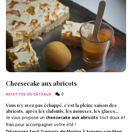
Cheesecake aux abricots
0
RECETTES DE GÂTEAUX
Vous n’y avez pas échappé, c’est la pleine saison des
abricots, après les clafoutis, les mousses, les glaces…
Je vous propose un
cheesecake aux abricots
tout doux et
frais pour accompagner votre été !
Découvrez tout l’univers de Marine à travers son blog