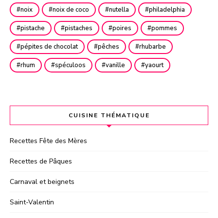
noix
noix de coco
nutella
philadelphia
pistache
pistaches
poires
pommes
pépites de chocolat
pêches
rhubarbe
rhum
spéculoos
vanille
yaourt
CUISINE THÉMATIQUE
Recettes Fête des Mères
Recettes de Pâques
Carnaval et beignets
Saint-Valentin