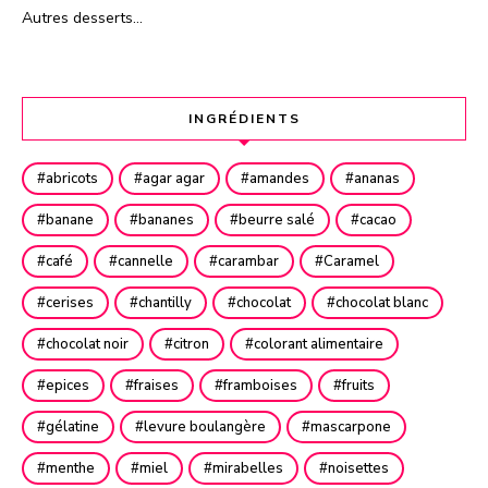
Autres desserts…
INGRÉDIENTS
abricots
agar agar
amandes
ananas
banane
bananes
beurre salé
cacao
café
cannelle
carambar
Caramel
cerises
chantilly
chocolat
chocolat blanc
chocolat noir
citron
colorant alimentaire
epices
fraises
framboises
fruits
gélatine
levure boulangère
mascarpone
menthe
miel
mirabelles
noisettes