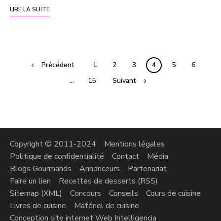
LIRE LA SUITE
Précédent
1
2
3
4
5
6
…
15
Suivant
Copyright © 2011-2024
Mentions légales
Politique de confidentialité
Contact
Média
Blogs Gourmands
Annonceurs
Partenariat
Faire un lien
Recettes de desserts (RSS)
Sitemap (XML)
Concours
Conseils
Cours de cuisine
Livres de cuisine
Matériel de cuisine
Conception site internet Web Intelligencia