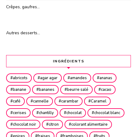
Crêpes, gaufres…
Autres desserts…
INGRÉDIENTS
abricots
agar agar
amandes
ananas
banane
bananes
beurre salé
cacao
café
cannelle
carambar
Caramel
cerises
chantilly
chocolat
chocolat blanc
chocolat noir
citron
colorant alimentaire
epices
fraises
framboises
fruits