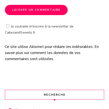
Je souhaite m'inscrire à la newsletter de
CakesandSweets.fr
Ce site utilise Akismet pour réduire les indésirables.
En
A
savoir plus sur comment les données de vos
l
commentaires sont utilisées
.
t
e
r
n
a
t
RECHERCHE
i
v
e