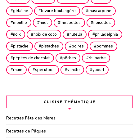
gélatine
levure boulangère
mascarpone
menthe
miel
mirabelles
noisettes
noix
noix de coco
nutella
philadelphia
pistache
pistaches
poires
pommes
pépites de chocolat
pêches
rhubarbe
rhum
spéculoos
vanille
yaourt
CUISINE THÉMATIQUE
Recettes Fête des Mères
Recettes de Pâques