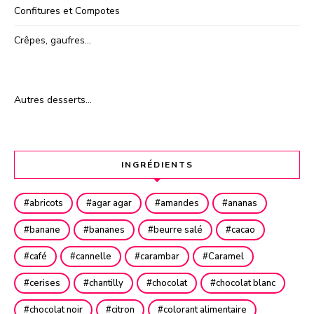
Confitures et Compotes
Crêpes, gaufres…
Autres desserts…
INGRÉDIENTS
abricots
agar agar
amandes
ananas
banane
bananes
beurre salé
cacao
café
cannelle
carambar
Caramel
cerises
chantilly
chocolat
chocolat blanc
chocolat noir
citron
colorant alimentaire