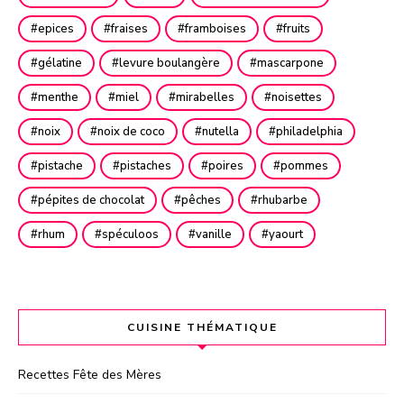
epices
fraises
framboises
fruits
gélatine
levure boulangère
mascarpone
menthe
miel
mirabelles
noisettes
noix
noix de coco
nutella
philadelphia
pistache
pistaches
poires
pommes
pépites de chocolat
pêches
rhubarbe
rhum
spéculoos
vanille
yaourt
CUISINE THÉMATIQUE
Recettes Fête des Mères