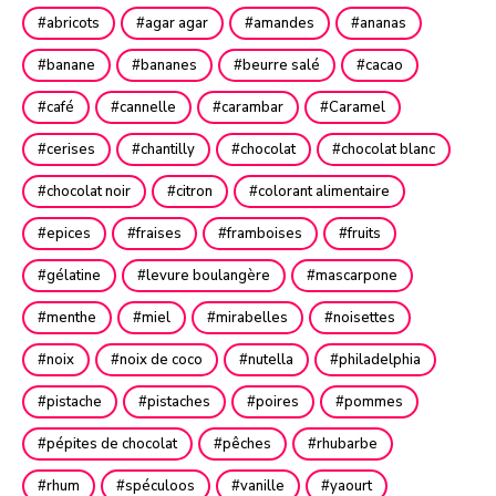
abricots
agar agar
amandes
ananas
banane
bananes
beurre salé
cacao
café
cannelle
carambar
Caramel
cerises
chantilly
chocolat
chocolat blanc
chocolat noir
citron
colorant alimentaire
epices
fraises
framboises
fruits
gélatine
levure boulangère
mascarpone
menthe
miel
mirabelles
noisettes
noix
noix de coco
nutella
philadelphia
pistache
pistaches
poires
pommes
pépites de chocolat
pêches
rhubarbe
rhum
spéculoos
vanille
yaourt