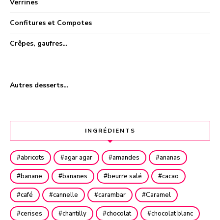
Verrines
Confitures et Compotes
Crêpes, gaufres…
Autres desserts…
INGRÉDIENTS
abricots
agar agar
amandes
ananas
banane
bananes
beurre salé
cacao
café
cannelle
carambar
Caramel
cerises
chantilly
chocolat
chocolat blanc