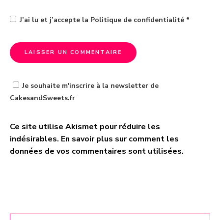
J’ai lu et j’accepte la
Politique de confidentialité
*
Je souhaite m'inscrire à la newsletter de
CakesandSweets.fr
Ce site utilise Akismet pour réduire les
A
indésirables.
En savoir plus sur comment les
l
données de vos commentaires sont utilisées
.
t
e
r
n
a
t