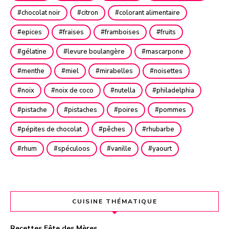
chocolat noir
citron
colorant alimentaire
epices
fraises
framboises
fruits
gélatine
levure boulangère
mascarpone
menthe
miel
mirabelles
noisettes
noix
noix de coco
nutella
philadelphia
pistache
pistaches
poires
pommes
pépites de chocolat
pêches
rhubarbe
rhum
spéculoos
vanille
yaourt
CUISINE THÉMATIQUE
Recettes Fête des Mères