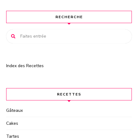
a
t
RECHERCHE
i
v
e
:
Index des Recettes
RECETTES
Gâteaux
Cakes
Tartes