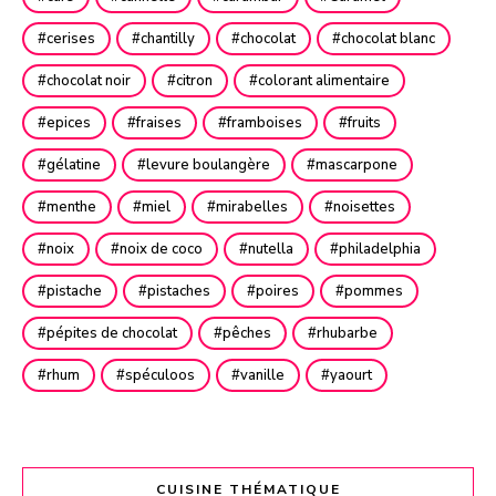
cerises
chantilly
chocolat
chocolat blanc
chocolat noir
citron
colorant alimentaire
epices
fraises
framboises
fruits
gélatine
levure boulangère
mascarpone
menthe
miel
mirabelles
noisettes
noix
noix de coco
nutella
philadelphia
pistache
pistaches
poires
pommes
pépites de chocolat
pêches
rhubarbe
rhum
spéculoos
vanille
yaourt
CUISINE THÉMATIQUE