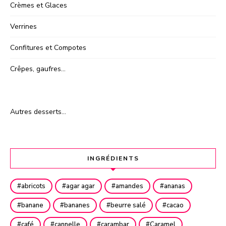
Crèmes et Glaces
Verrines
Confitures et Compotes
Crêpes, gaufres…
Autres desserts…
INGRÉDIENTS
abricots
agar agar
amandes
ananas
banane
bananes
beurre salé
cacao
café
cannelle
carambar
Caramel