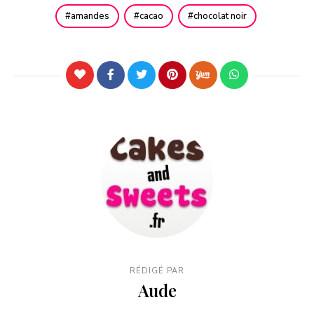
amandes
cacao
chocolat noir
RÉDIGÉ PAR
Aude