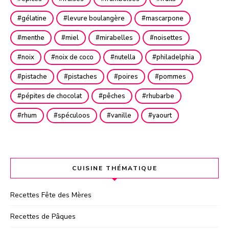
gélatine
levure boulangère
mascarpone
menthe
miel
mirabelles
noisettes
noix
noix de coco
nutella
philadelphia
pistache
pistaches
poires
pommes
pépites de chocolat
pêches
rhubarbe
rhum
spéculoos
vanille
yaourt
CUISINE THÉMATIQUE
Recettes Fête des Mères
Recettes de Pâques