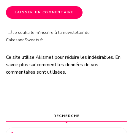
Je souhaite m'inscrire à la newsletter de
CakesandSweets.fr
Ce site utilise Akismet pour réduire les indésirables.
En
A
savoir plus sur comment les données de vos
l
commentaires sont utilisées
.
t
e
r
n
a
t
RECHERCHE
i
v
e