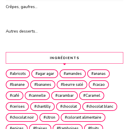
Crêpes, gaufres…
Autres desserts…
INGRÉDIENTS
abricots
agar agar
amandes
ananas
banane
bananes
beurre salé
cacao
café
cannelle
carambar
Caramel
cerises
chantilly
chocolat
chocolat blanc
chocolat noir
citron
colorant alimentaire
epices
fraises
framboises
fruits