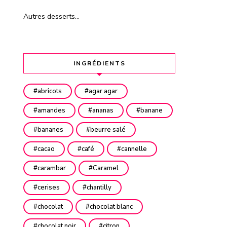
Autres desserts…
INGRÉDIENTS
abricots
agar agar
amandes
ananas
banane
bananes
beurre salé
cacao
café
cannelle
carambar
Caramel
cerises
chantilly
chocolat
chocolat blanc
chocolat noir
citron