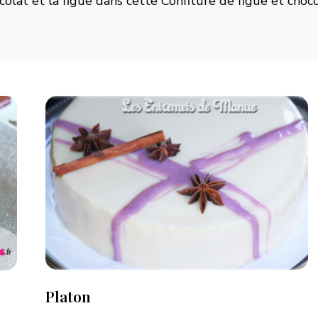
colat et la figue dans cette
Confiture de figue et choc
Platon