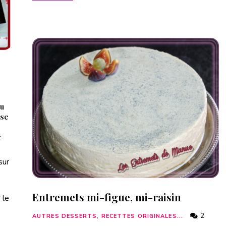
du
ose
t
sur
Entremets mi-figue, mi-raisin
 le
2
AUTRES DESSERTS, RECETTES ORIGINALES...