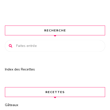
e
r
n
a
t
RECHERCHE
i
v
e
:
Index des Recettes
RECETTES
Gâteaux