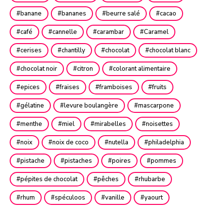
banane
bananes
beurre salé
cacao
café
cannelle
carambar
Caramel
cerises
chantilly
chocolat
chocolat blanc
chocolat noir
citron
colorant alimentaire
epices
fraises
framboises
fruits
gélatine
levure boulangère
mascarpone
menthe
miel
mirabelles
noisettes
noix
noix de coco
nutella
philadelphia
pistache
pistaches
poires
pommes
pépites de chocolat
pêches
rhubarbe
rhum
spéculoos
vanille
yaourt