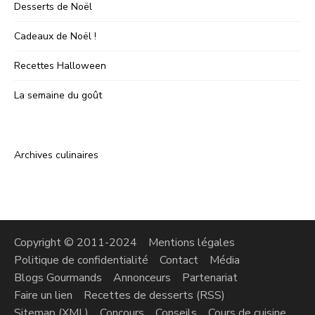
Desserts de Noël
Cadeaux de Noël !
Recettes Halloween
La semaine du goût
Archives culinaires
Copyright © 2011-2024
Mentions légales
Politique de confidentialité
Contact
Média
Blogs Gourmands
Annonceurs
Partenariat
Faire un lien
Recettes de desserts (RSS)
Sitemap (XML)
Concours
Conseils
Cours de cuisine