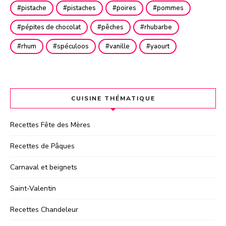
pistache
pistaches
poires
pommes
pépites de chocolat
pêches
rhubarbe
rhum
spéculoos
vanille
yaourt
CUISINE THÉMATIQUE
Recettes Fête des Mères
Recettes de Pâques
Carnaval et beignets
Saint-Valentin
Recettes Chandeleur