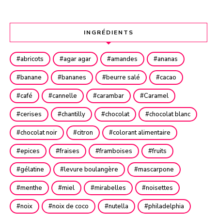
INGRÉDIENTS
abricots
agar agar
amandes
ananas
banane
bananes
beurre salé
cacao
café
cannelle
carambar
Caramel
cerises
chantilly
chocolat
chocolat blanc
chocolat noir
citron
colorant alimentaire
epices
fraises
framboises
fruits
gélatine
levure boulangère
mascarpone
menthe
miel
mirabelles
noisettes
noix
noix de coco
nutella
philadelphia