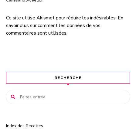
CakesandSweets.fr
Ce site utilise Akismet pour réduire les indésirables.
En
A
savoir plus sur comment les données de vos
l
commentaires sont utilisées
.
t
e
r
n
a
t
RECHERCHE
i
v
e
:
Index des Recettes