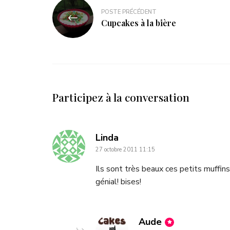
POSTE PRÉCÉDENT
Cupcakes à la bière
Participez à la conversation
dit
Linda
27 octobre 2011 11:15
:
Ils sont très beaux ces petits muffins
génial! bises!
dit
Aude