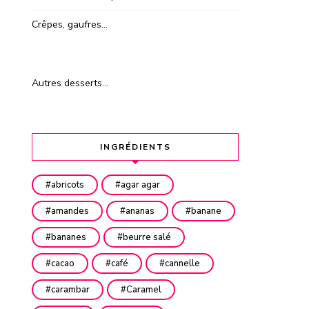
Crêpes, gaufres…
Autres desserts…
INGRÉDIENTS
abricots
agar agar
amandes
ananas
banane
bananes
beurre salé
cacao
café
cannelle
carambar
Caramel