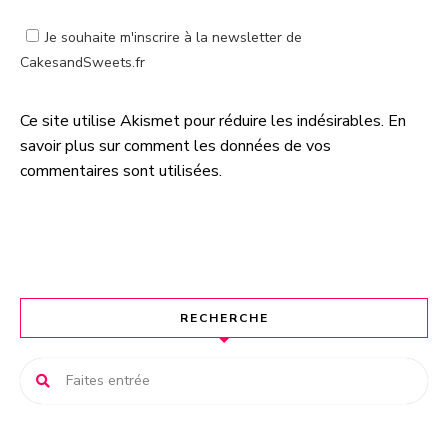
Je souhaite m'inscrire à la newsletter de
CakesandSweets.fr
Ce site utilise Akismet pour réduire les indésirables.
En
A
savoir plus sur comment les données de vos
l
commentaires sont utilisées
.
t
e
r
n
a
t
RECHERCHE
i
v
e
: