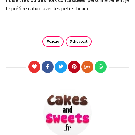
noisettes ou des noix concassées
, personnellement je
le préfère nature avec les petits-beurre.
cacao
chocolat