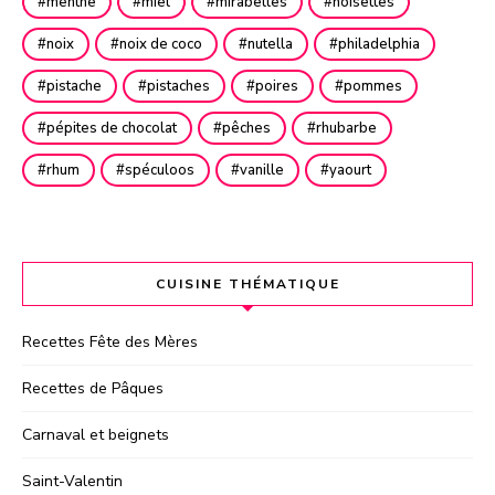
menthe
miel
mirabelles
noisettes
noix
noix de coco
nutella
philadelphia
pistache
pistaches
poires
pommes
pépites de chocolat
pêches
rhubarbe
rhum
spéculoos
vanille
yaourt
CUISINE THÉMATIQUE
Recettes Fête des Mères
Recettes de Pâques
Carnaval et beignets
Saint-Valentin