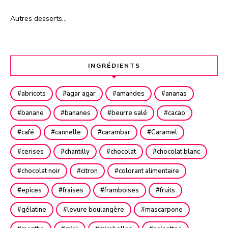
Autres desserts…
INGRÉDIENTS
abricots
agar agar
amandes
ananas
banane
bananes
beurre salé
cacao
café
cannelle
carambar
Caramel
cerises
chantilly
chocolat
chocolat blanc
chocolat noir
citron
colorant alimentaire
epices
fraises
framboises
fruits
gélatine
levure boulangère
mascarpone