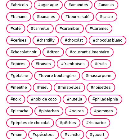
abricots
agar agar
amandes
ananas
banane
bananes
beurre salé
cacao
café
cannelle
carambar
Caramel
cerises
chantilly
chocolat
chocolat blanc
chocolat noir
citron
colorant alimentaire
epices
fraises
framboises
fruits
gélatine
levure boulangère
mascarpone
menthe
miel
mirabelles
noisettes
noix
noix de coco
nutella
philadelphia
pistache
pistaches
poires
pommes
pépites de chocolat
pêches
rhubarbe
rhum
spéculoos
vanille
yaourt