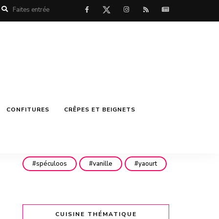
mascarpone
menthe
miel
mirabelles
noisettes
noix
noix de coco
nutella
philadelphia
pistache
pistaches
poires
CONFITURES
CRÊPES ET BEIGNETS
pommes
pépites de chocolat
pêches
rhubarbe
rhum
spéculoos
vanille
yaourt
CUISINE THÉMATIQUE