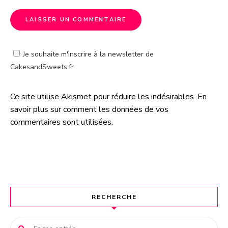
Je souhaite m'inscrire à la newsletter de
CakesandSweets.fr
Ce site utilise Akismet pour réduire les indésirables.
En
A
savoir plus sur comment les données de vos
l
commentaires sont utilisées
.
t
e
r
n
a
t
RECHERCHE
i
v
e