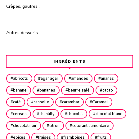
Crêpes, gaufres…
Autres desserts…
INGRÉDIENTS
abricots
agar agar
amandes
ananas
banane
bananes
beurre salé
cacao
café
cannelle
carambar
Caramel
cerises
chantilly
chocolat
chocolat blanc
chocolat noir
citron
colorant alimentaire
epices
fraises
framboises
fruits