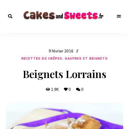
Recettes
de
Recettes de
Desserts
à
Desserts – Plus de
tester
9 février 2016
d'urgence
1000 recettes sur
!
RECETTES DE CRÊPES, GAUFRES ET BEIGNETS
En
cuisine
CakesandSweets.fr
!
Beignets Lorrains
1.9K
0
0