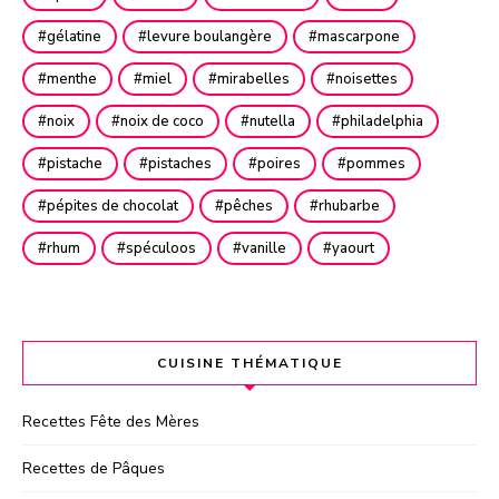
gélatine
levure boulangère
mascarpone
menthe
miel
mirabelles
noisettes
noix
noix de coco
nutella
philadelphia
pistache
pistaches
poires
pommes
pépites de chocolat
pêches
rhubarbe
rhum
spéculoos
vanille
yaourt
CUISINE THÉMATIQUE
Recettes Fête des Mères
Recettes de Pâques