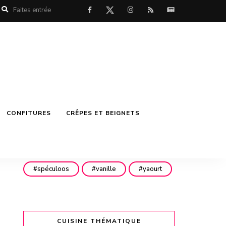
mascarpone
menthe
miel
mirabelles
noisettes
noix
noix de coco
nutella
philadelphia
pistache
pistaches
poires
CONFITURES
CRÊPES ET BEIGNETS
pommes
pépites de chocolat
pêches
rhubarbe
rhum
spéculoos
vanille
yaourt
CUISINE THÉMATIQUE