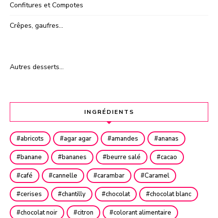
Confitures et Compotes
Crêpes, gaufres…
Autres desserts…
INGRÉDIENTS
abricots
agar agar
amandes
ananas
banane
bananes
beurre salé
cacao
café
cannelle
carambar
Caramel
cerises
chantilly
chocolat
chocolat blanc
chocolat noir
citron
colorant alimentaire