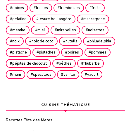
epices
fraises
framboises
fruits
gélatine
levure boulangère
mascarpone
menthe
miel
mirabelles
noisettes
noix
noix de coco
nutella
philadelphia
pistache
pistaches
poires
pommes
pépites de chocolat
pêches
rhubarbe
rhum
spéculoos
vanille
yaourt
CUISINE THÉMATIQUE
Recettes Fête des Mères