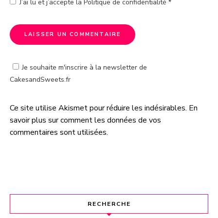
J’ai lu et j’accepte la
Politique de confidentialité
*
Je souhaite m'inscrire à la newsletter de
CakesandSweets.fr
Ce site utilise Akismet pour réduire les indésirables.
En
A
savoir plus sur comment les données de vos
l
commentaires sont utilisées
.
t
e
r
n
a
t
RECHERCHE
i
v