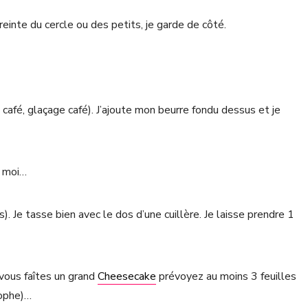
reinte du cercle ou des petits, je garde de côté.
u café, glaçage café). J’ajoute mon beurre fondu dessus et je
r moi…
). Je tasse bien avec le dos d’une cuillère. Je laisse prendre 1
i vous faîtes un grand
Cheesecake
prévoyez au moins 3 feuilles
rophe)…