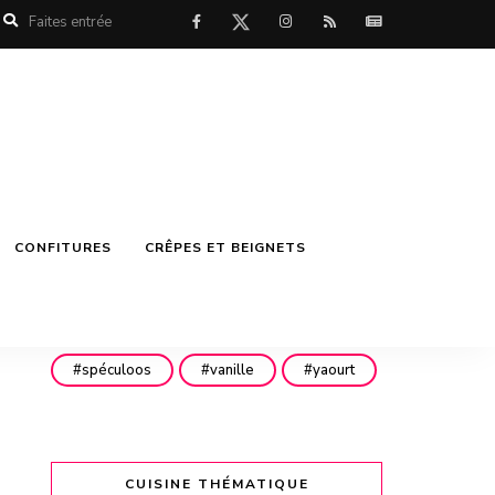
mascarpone
menthe
miel
mirabelles
noisettes
noix
noix de coco
nutella
philadelphia
pistache
pistaches
poires
CONFITURES
CRÊPES ET BEIGNETS
pommes
pépites de chocolat
pêches
rhubarbe
rhum
spéculoos
vanille
yaourt
CUISINE THÉMATIQUE