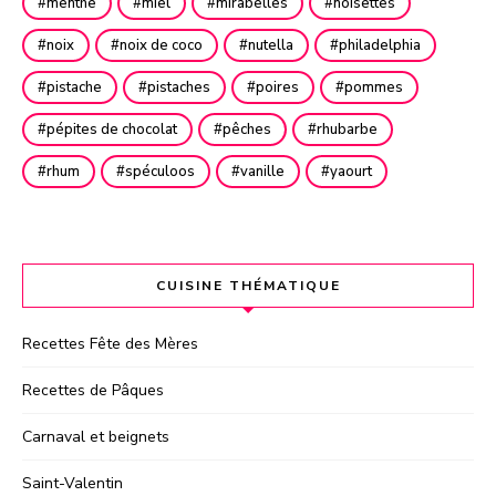
menthe
miel
mirabelles
noisettes
noix
noix de coco
nutella
philadelphia
pistache
pistaches
poires
pommes
pépites de chocolat
pêches
rhubarbe
rhum
spéculoos
vanille
yaourt
CUISINE THÉMATIQUE
Recettes Fête des Mères
Recettes de Pâques
Carnaval et beignets
Saint-Valentin