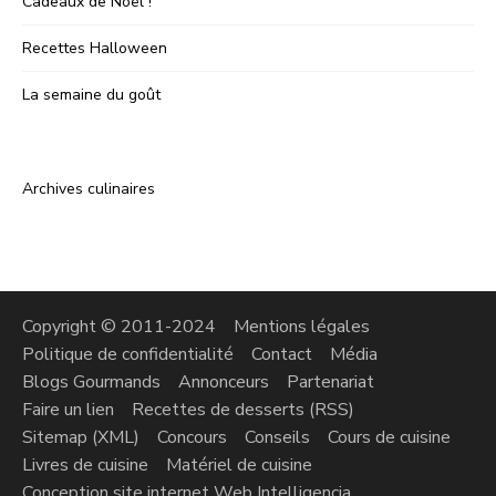
Cadeaux de Noël !
Recettes Halloween
La semaine du goût
Archives culinaires
Copyright © 2011-2024
Mentions légales
Politique de confidentialité
Contact
Média
Blogs Gourmands
Annonceurs
Partenariat
Faire un lien
Recettes de desserts (RSS)
Sitemap (XML)
Concours
Conseils
Cours de cuisine
Livres de cuisine
Matériel de cuisine
Conception site internet Web Intelligencia