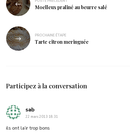
POSTE PRÉCÉDENT
Moelleux praliné au beurre salé
PROCHAINE ÉTAPE
Tarte citron meringuée
Participez à la conversation
dit
sab
22 mars 2013 18:31
:
ils ont la’ir trop bons