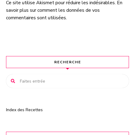
Ce site utilise Akismet pour réduire les indésirables.
En
A
savoir plus sur comment les données de vos
l
commentaires sont utilisées
.
t
e
r
n
a
t
RECHERCHE
i
v
e
:
Index des Recettes