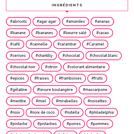
INGRÉDIENTS
abricots
agar agar
amandes
ananas
banane
bananes
beurre salé
cacao
café
cannelle
carambar
Caramel
cerises
chantilly
chocolat
chocolat blanc
chocolat noir
citron
colorant alimentaire
epices
fraises
framboises
fruits
gélatine
levure boulangère
mascarpone
menthe
miel
mirabelles
noisettes
noix
noix de coco
nutella
philadelphia
pistache
pistaches
poires
pommes