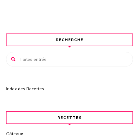
e
r
n
a
t
RECHERCHE
i
v
e
:
Index des Recettes
RECETTES
Gâteaux