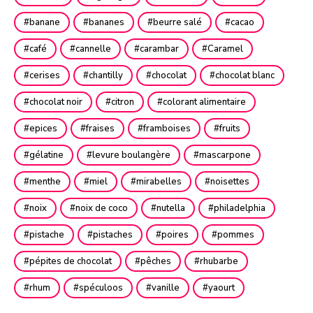
banane
bananes
beurre salé
cacao
café
cannelle
carambar
Caramel
cerises
chantilly
chocolat
chocolat blanc
chocolat noir
citron
colorant alimentaire
epices
fraises
framboises
fruits
gélatine
levure boulangère
mascarpone
menthe
miel
mirabelles
noisettes
noix
noix de coco
nutella
philadelphia
pistache
pistaches
poires
pommes
pépites de chocolat
pêches
rhubarbe
rhum
spéculoos
vanille
yaourt