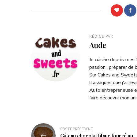
RÉDIGÉ PAR
Aude
Je cuisine depuis mes
passion : préparer de 
Sur Cakes and Sweets.
classiques que j'ai rev
Auto entrepreneuse et
faire découvrir mon uni
POSTE PRÉCÉDENT
Gâteau chocolat blanc fourré au