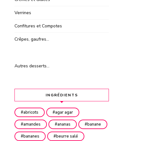
Verrines
Confitures et Compotes
Crêpes, gaufres…
Autres desserts…
INGRÉDIENTS
abricots
agar agar
amandes
ananas
banane
bananes
beurre salé