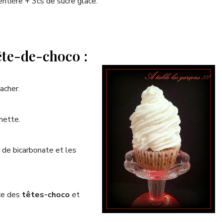
entière + 3cs de sucre glace.
ête-de-choco :
acher.
hette.
fé de bicarbonate et les
rce des
têtes-choco
et