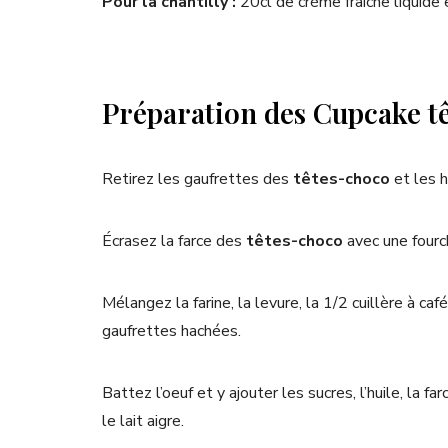
Pour la chantilly :
20cl de crème fraiche liquide 
Préparation des Cupcake t
Retirez les gaufrettes des
têtes-choco
et les h
Écrasez la farce des
têtes-choco
avec une fourc
Mélangez la farine, la levure, la 1/2 cuillère à ca
gaufrettes hachées.
Battez l’oeuf et y ajouter les sucres, l’huile, la fa
le lait aigre.