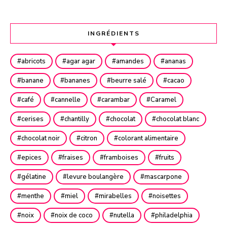
INGRÉDIENTS
abricots
agar agar
amandes
ananas
banane
bananes
beurre salé
cacao
café
cannelle
carambar
Caramel
cerises
chantilly
chocolat
chocolat blanc
chocolat noir
citron
colorant alimentaire
epices
fraises
framboises
fruits
gélatine
levure boulangère
mascarpone
menthe
miel
mirabelles
noisettes
noix
noix de coco
nutella
philadelphia