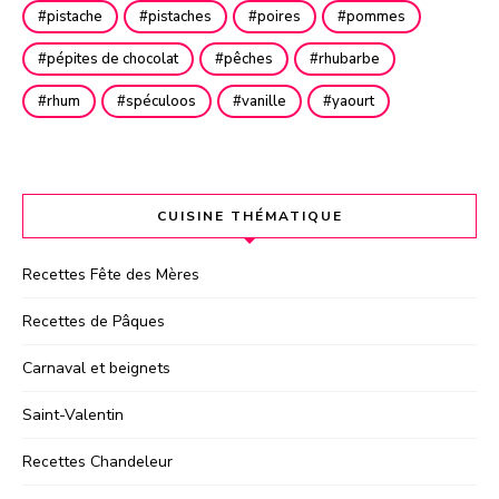
pistache
pistaches
poires
pommes
pépites de chocolat
pêches
rhubarbe
rhum
spéculoos
vanille
yaourt
CUISINE THÉMATIQUE
Recettes Fête des Mères
Recettes de Pâques
Carnaval et beignets
Saint-Valentin
Recettes Chandeleur