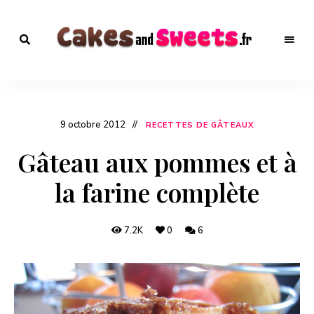
Recettes
de
Recettes de
Desserts
à
Desserts – Plus de
tester
9 octobre 2012
d'urgence
RECETTES DE GÂTEAUX
1000 recettes sur
!
En
Gâteau aux pommes et à
cuisine
CakesandSweets.fr
!
la farine complète
7.2K
0
6