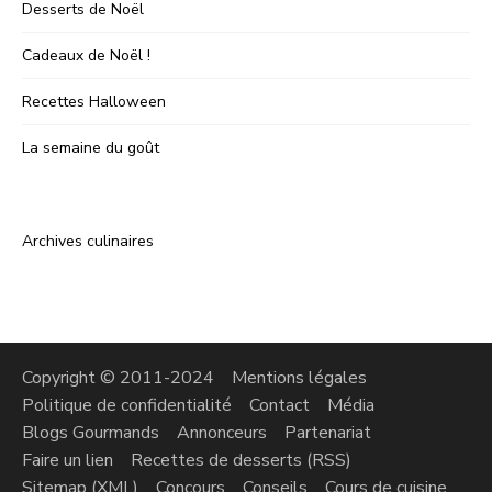
Desserts de Noël
Cadeaux de Noël !
Recettes Halloween
La semaine du goût
Archives culinaires
Copyright © 2011-2024
Mentions légales
Politique de confidentialité
Contact
Média
Blogs Gourmands
Annonceurs
Partenariat
Faire un lien
Recettes de desserts (RSS)
Sitemap (XML)
Concours
Conseils
Cours de cuisine