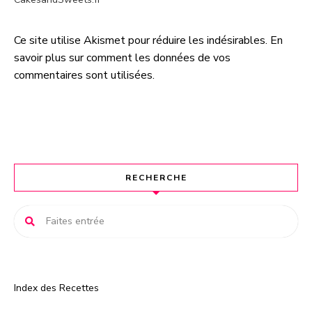
Ce site utilise Akismet pour réduire les indésirables.
En
A
savoir plus sur comment les données de vos
l
commentaires sont utilisées
.
t
e
r
n
a
t
RECHERCHE
i
v
e
:
Index des Recettes