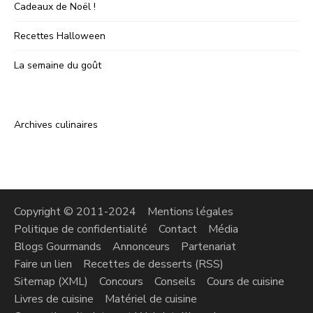
Cadeaux de Noël !
Recettes Halloween
La semaine du goût
Archives culinaires
Copyright © 2011-2024
Mentions légales
Politique de confidentialité
Contact
Média
Blogs Gourmands
Annonceurs
Partenariat
Faire un lien
Recettes de desserts (RSS)
Sitemap (XML)
Concours
Conseils
Cours de cuisine
Livres de cuisine
Matériel de cuisine