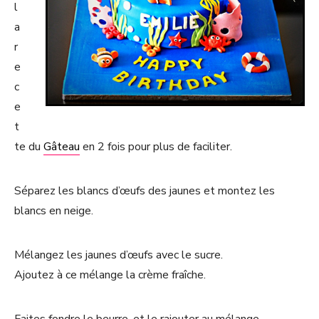
l
a
r
e
c
e
t
te du
Gâteau
en 2 fois pour plus de faciliter.
Séparez les blancs d’œufs des jaunes et montez les
blancs en neige.
Mélangez les jaunes d’œufs avec le sucre.
Ajoutez à ce mélange la crème fraîche.
Faites fondre le beurre, et le rajouter au mélange