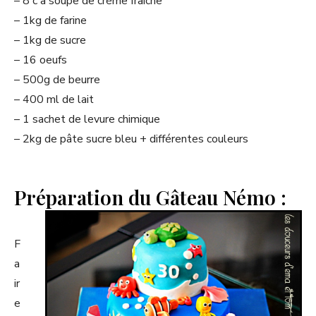
– 8 c a soupe de crème fraiche
– 1kg de farine
– 1kg de sucre
– 16 oeufs
– 500g de beurre
– 400 ml de lait
– 1 sachet de levure chimique
– 2kg de pâte sucre bleu + différentes couleurs
Préparation du Gâteau Némo :
F
a
ir
e