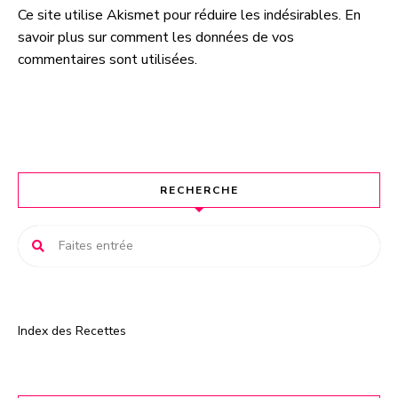
Ce site utilise Akismet pour réduire les indésirables.
En
A
savoir plus sur comment les données de vos
l
commentaires sont utilisées
.
t
e
r
n
a
t
RECHERCHE
i
v
e
:
Index des Recettes