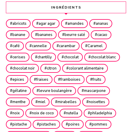
INGRÉDIENTS
abricots
agar agar
amandes
ananas
banane
bananes
beurre salé
cacao
café
cannelle
carambar
Caramel
cerises
chantilly
chocolat
chocolat blanc
chocolat noir
citron
colorant alimentaire
epices
fraises
framboises
fruits
gélatine
levure boulangère
mascarpone
menthe
miel
mirabelles
noisettes
noix
noix de coco
nutella
philadelphia
pistache
pistaches
poires
pommes