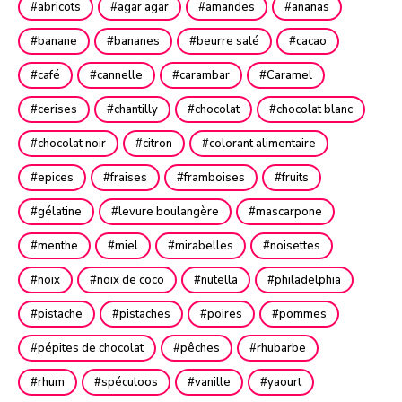
abricots
agar agar
amandes
ananas
banane
bananes
beurre salé
cacao
café
cannelle
carambar
Caramel
cerises
chantilly
chocolat
chocolat blanc
chocolat noir
citron
colorant alimentaire
epices
fraises
framboises
fruits
gélatine
levure boulangère
mascarpone
menthe
miel
mirabelles
noisettes
noix
noix de coco
nutella
philadelphia
pistache
pistaches
poires
pommes
pépites de chocolat
pêches
rhubarbe
rhum
spéculoos
vanille
yaourt