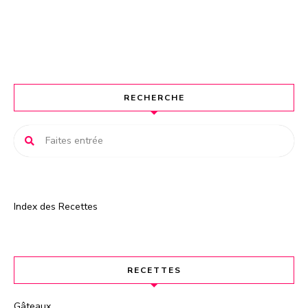
e
r
n
a
t
RECHERCHE
i
v
e
:
Index des Recettes
RECETTES
Gâteaux