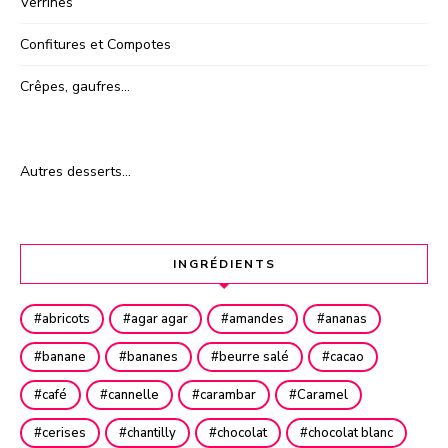
Verrines
Confitures et Compotes
Crêpes, gaufres…
Autres desserts…
INGRÉDIENTS
abricots
agar agar
amandes
ananas
banane
bananes
beurre salé
cacao
café
cannelle
carambar
Caramel
cerises
chantilly
chocolat
chocolat blanc