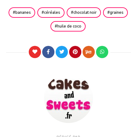
bananes
céréales
chocolat noir
graines
huile de coco