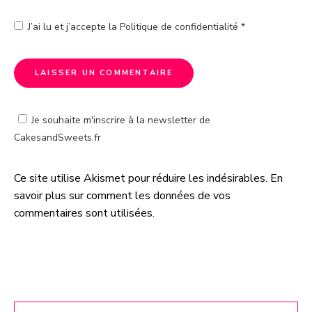
J’ai lu et j’accepte la
Politique de confidentialité
*
Je souhaite m'inscrire à la newsletter de
CakesandSweets.fr
Ce site utilise Akismet pour réduire les indésirables.
En
A
savoir plus sur comment les données de vos
l
commentaires sont utilisées
.
t
e
r
n
a
t