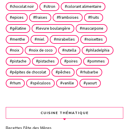
chocolat noir
citron
colorant alimentaire
epices
fraises
framboises
fruits
gélatine
levure boulangère
mascarpone
menthe
miel
mirabelles
noisettes
noix
noix de coco
nutella
philadelphia
pistache
pistaches
poires
pommes
pépites de chocolat
pêches
rhubarbe
rhum
spéculoos
vanille
yaourt
CUISINE THÉMATIQUE
Recettes Fête des Mères