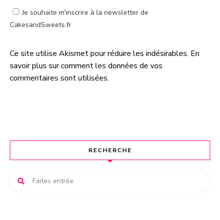
Je souhaite m'inscrire à la newsletter de
CakesandSweets.fr
Ce site utilise Akismet pour réduire les indésirables.
En
A
savoir plus sur comment les données de vos
l
commentaires sont utilisées
.
t
e
r
n
a
t
RECHERCHE
i
v
e
: