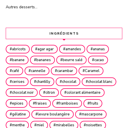
Autres desserts…
INGRÉDIENTS
abricots
agar agar
amandes
ananas
banane
bananes
beurre salé
cacao
café
cannelle
carambar
Caramel
cerises
chantilly
chocolat
chocolat blanc
chocolat noir
citron
colorant alimentaire
epices
fraises
framboises
fruits
gélatine
levure boulangère
mascarpone
menthe
miel
mirabelles
noisettes