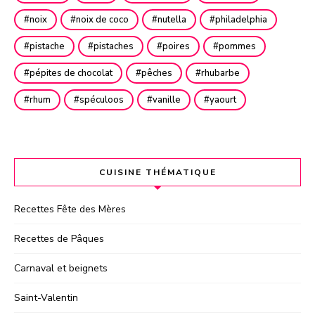
noix
noix de coco
nutella
philadelphia
pistache
pistaches
poires
pommes
pépites de chocolat
pêches
rhubarbe
rhum
spéculoos
vanille
yaourt
CUISINE THÉMATIQUE
Recettes Fête des Mères
Recettes de Pâques
Carnaval et beignets
Saint-Valentin