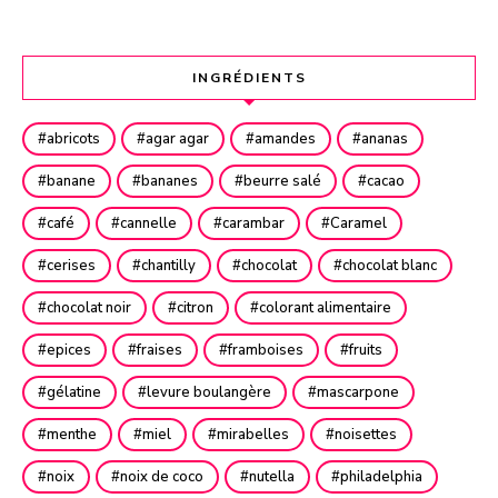
INGRÉDIENTS
abricots
agar agar
amandes
ananas
banane
bananes
beurre salé
cacao
café
cannelle
carambar
Caramel
cerises
chantilly
chocolat
chocolat blanc
chocolat noir
citron
colorant alimentaire
epices
fraises
framboises
fruits
gélatine
levure boulangère
mascarpone
menthe
miel
mirabelles
noisettes
noix
noix de coco
nutella
philadelphia