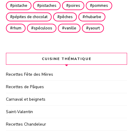
pistache
pistaches
poires
pommes
pépites de chocolat
pêches
rhubarbe
rhum
spéculoos
vanille
yaourt
CUISINE THÉMATIQUE
Recettes Fête des Mères
Recettes de Pâques
Carnaval et beignets
Saint-Valentin
Recettes Chandeleur