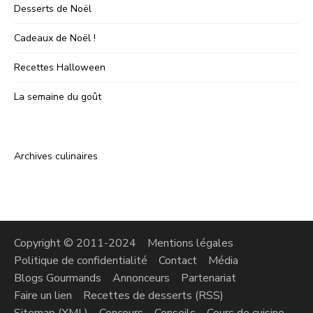
Desserts de Noël
Cadeaux de Noël !
Recettes Halloween
La semaine du goût
Archives culinaires
Copyright © 2011-2024
Mentions légales
Politique de confidentialité
Contact
Média
Blogs Gourmands
Annonceurs
Partenariat
Faire un lien
Recettes de desserts (RSS)
Sitemap (XML)
Concours
Conseils
Cours de cuisine