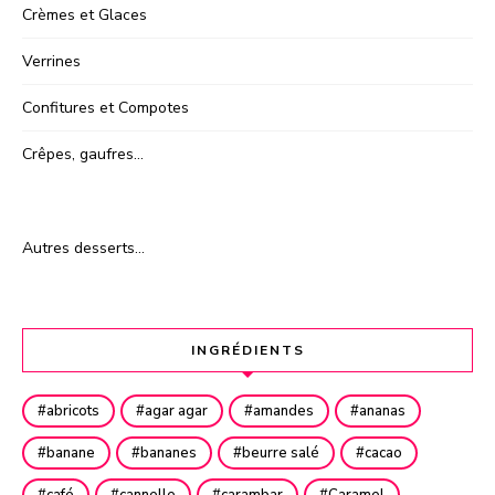
Crèmes et Glaces
Verrines
Confitures et Compotes
Crêpes, gaufres…
Autres desserts…
INGRÉDIENTS
abricots
agar agar
amandes
ananas
banane
bananes
beurre salé
cacao
café
cannelle
carambar
Caramel