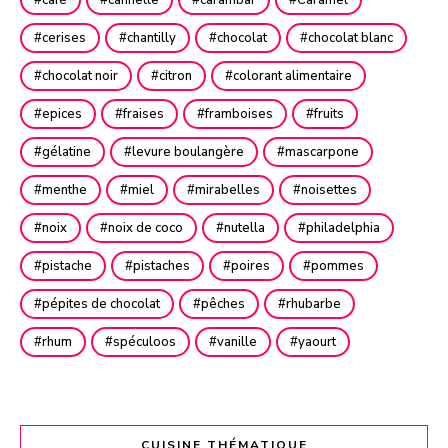
cerises
chantilly
chocolat
chocolat blanc
chocolat noir
citron
colorant alimentaire
epices
fraises
framboises
fruits
gélatine
levure boulangère
mascarpone
menthe
miel
mirabelles
noisettes
noix
noix de coco
nutella
philadelphia
pistache
pistaches
poires
pommes
pépites de chocolat
pêches
rhubarbe
rhum
spéculoos
vanille
yaourt
CUISINE THÉMATIQUE