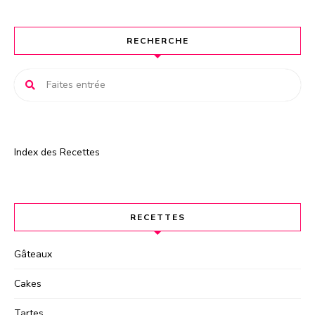
a
t
RECHERCHE
i
v
e
:
Index des Recettes
RECETTES
Gâteaux
Cakes
Tartes