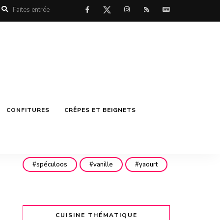
mascarpone
menthe
miel
mirabelles
noisettes
noix
noix de coco
nutella
philadelphia
pistache
pistaches
poires
CONFITURES
CRÊPES ET BEIGNETS
pommes
pépites de chocolat
pêches
rhubarbe
rhum
spéculoos
vanille
yaourt
CUISINE THÉMATIQUE