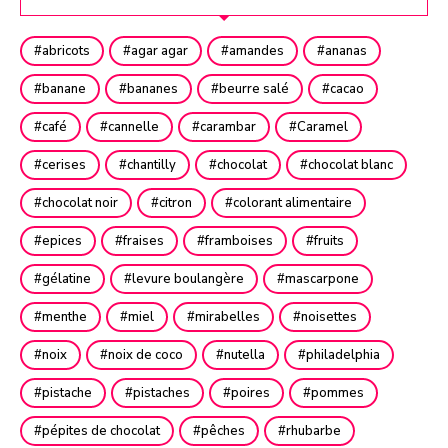
abricots
agar agar
amandes
ananas
banane
bananes
beurre salé
cacao
café
cannelle
carambar
Caramel
cerises
chantilly
chocolat
chocolat blanc
chocolat noir
citron
colorant alimentaire
epices
fraises
framboises
fruits
gélatine
levure boulangère
mascarpone
menthe
miel
mirabelles
noisettes
noix
noix de coco
nutella
philadelphia
pistache
pistaches
poires
pommes
pépites de chocolat
pêches
rhubarbe