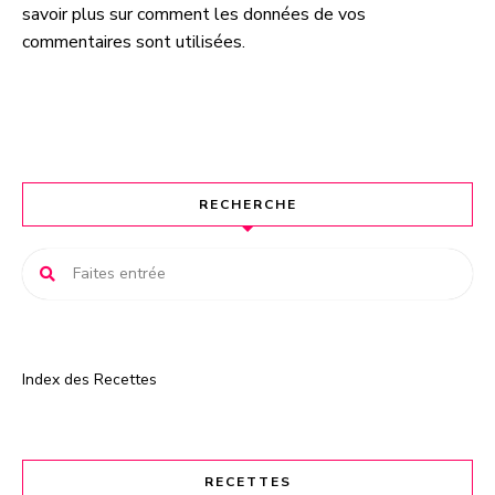
savoir plus sur comment les données de vos
l
commentaires sont utilisées
.
t
e
r
n
a
t
RECHERCHE
i
v
e
:
Index des Recettes
RECETTES