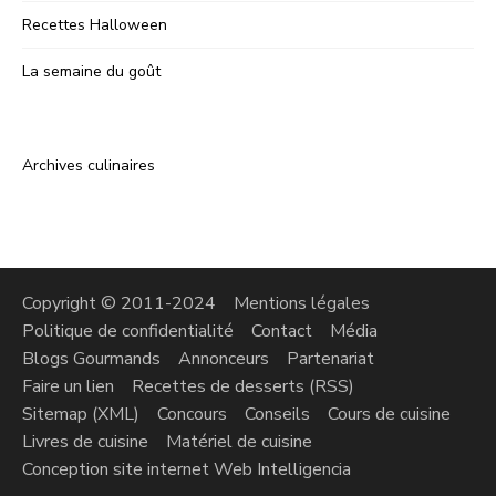
Recettes Halloween
La semaine du goût
Archives culinaires
Copyright © 2011-2024
Mentions légales
Politique de confidentialité
Contact
Média
Blogs Gourmands
Annonceurs
Partenariat
Faire un lien
Recettes de desserts (RSS)
Sitemap (XML)
Concours
Conseils
Cours de cuisine
Livres de cuisine
Matériel de cuisine
Conception site internet Web Intelligencia