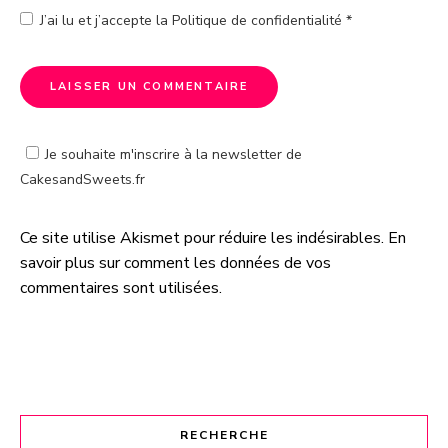
J’ai lu et j’accepte la
Politique de confidentialité
*
Je souhaite m'inscrire à la newsletter de
CakesandSweets.fr
Ce site utilise Akismet pour réduire les indésirables.
En
A
savoir plus sur comment les données de vos
l
commentaires sont utilisées
.
t
e
r
n
a
t
RECHERCHE
i