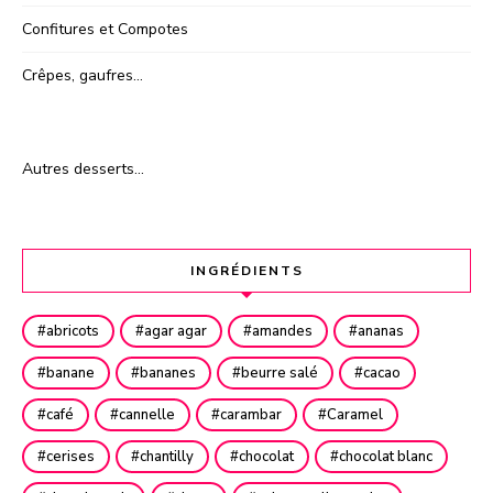
Confitures et Compotes
Crêpes, gaufres…
Autres desserts…
INGRÉDIENTS
abricots
agar agar
amandes
ananas
banane
bananes
beurre salé
cacao
café
cannelle
carambar
Caramel
cerises
chantilly
chocolat
chocolat blanc