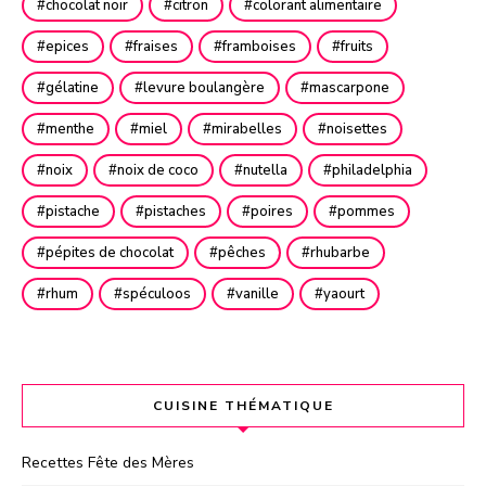
chocolat noir
citron
colorant alimentaire
epices
fraises
framboises
fruits
gélatine
levure boulangère
mascarpone
menthe
miel
mirabelles
noisettes
noix
noix de coco
nutella
philadelphia
pistache
pistaches
poires
pommes
pépites de chocolat
pêches
rhubarbe
rhum
spéculoos
vanille
yaourt
CUISINE THÉMATIQUE
Recettes Fête des Mères