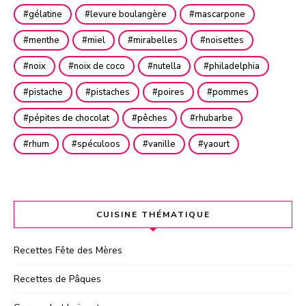
gélatine
levure boulangère
mascarpone
menthe
miel
mirabelles
noisettes
noix
noix de coco
nutella
philadelphia
pistache
pistaches
poires
pommes
pépites de chocolat
pêches
rhubarbe
rhum
spéculoos
vanille
yaourt
CUISINE THÉMATIQUE
Recettes Fête des Mères
Recettes de Pâques