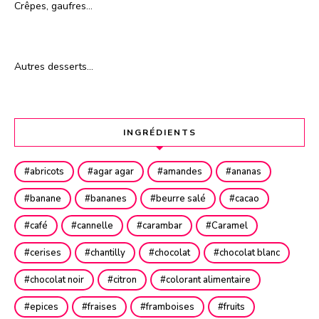
Crêpes, gaufres…
Autres desserts…
INGRÉDIENTS
abricots
agar agar
amandes
ananas
banane
bananes
beurre salé
cacao
café
cannelle
carambar
Caramel
cerises
chantilly
chocolat
chocolat blanc
chocolat noir
citron
colorant alimentaire
epices
fraises
framboises
fruits