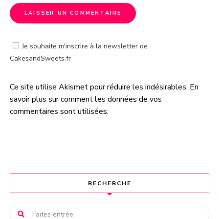
Je souhaite m'inscrire à la newsletter de
CakesandSweets.fr
Ce site utilise Akismet pour réduire les indésirables.
En
A
savoir plus sur comment les données de vos
l
commentaires sont utilisées
.
t
e
r
n
a
t
RECHERCHE
i
v
e