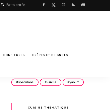
mascarpone
menthe
miel
mirabelles
noisettes
noix
noix de coco
nutella
philadelphia
pistache
pistaches
poires
CONFITURES
CRÊPES ET BEIGNETS
pommes
pépites de chocolat
pêches
rhubarbe
rhum
spéculoos
vanille
yaourt
CUISINE THÉMATIQUE