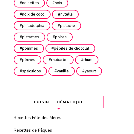
noisettes
noix
noix de coco
nutella
philadelphia
pistache
pistaches
poires
pommes
pépites de chocolat
pêches
rhubarbe
rhum
spéculoos
vanille
yaourt
CUISINE THÉMATIQUE
Recettes Fête des Mères
Recettes de Pâques