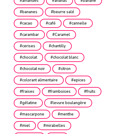
amandes
ananas
banane
bananes
beurre salé
cacao
café
cannelle
carambar
Caramel
cerises
chantilly
chocolat
chocolat blanc
chocolat noir
citron
colorant alimentaire
epices
fraises
framboises
fruits
gélatine
levure boulangère
mascarpone
menthe
miel
mirabelles