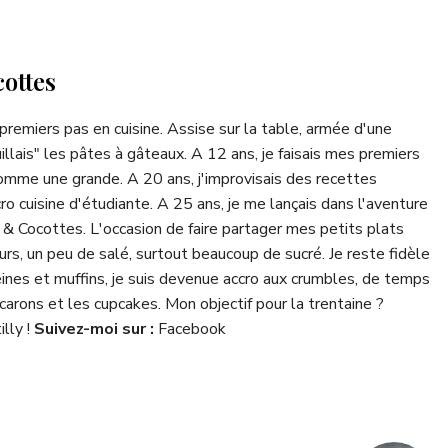
ottes
 premiers pas en cuisine. Assise sur la table, armée d'une
ouillais" les pâtes à gâteaux. A 12 ans, je faisais mes premiers
comme une grande. A 20 ans, j'improvisais des recettes
o cuisine d'étudiante. A 25 ans, je me lançais dans l'aventure
 & Cocottes
. L'occasion de faire partager mes petits plats
urs, un peu de salé, surtout beaucoup de sucré. Je reste fidèle
ines et muffins, je suis devenue accro aux crumbles, de temps
arons et les cupcakes. Mon objectif pour la trentaine ?
illy !
Suivez-moi sur :
Facebook