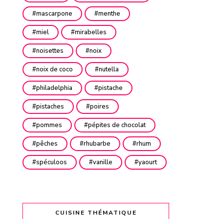
mascarpone
menthe
miel
mirabelles
noisettes
noix
noix de coco
nutella
philadelphia
pistache
pistaches
poires
pommes
pépites de chocolat
pêches
rhubarbe
rhum
spéculoos
vanille
yaourt
CUISINE THÉMATIQUE