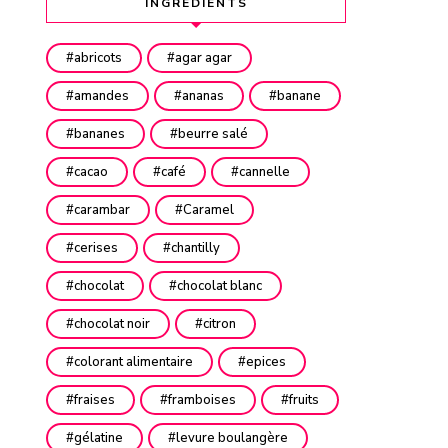
INGRÉDIENTS
abricots
agar agar
amandes
ananas
banane
bananes
beurre salé
cacao
café
cannelle
carambar
Caramel
cerises
chantilly
chocolat
chocolat blanc
chocolat noir
citron
colorant alimentaire
epices
fraises
framboises
fruits
gélatine
levure boulangère