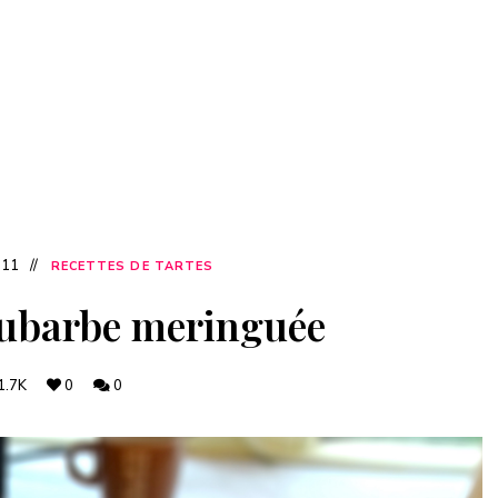
011
RECETTES DE TARTES
rhubarbe meringuée
1.7K
0
0