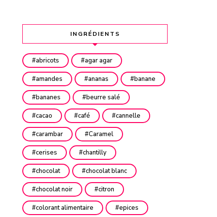
INGRÉDIENTS
abricots
agar agar
amandes
ananas
banane
bananes
beurre salé
cacao
café
cannelle
carambar
Caramel
cerises
chantilly
chocolat
chocolat blanc
chocolat noir
citron
colorant alimentaire
epices