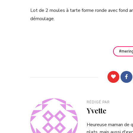
Lot de 2 moules à tarte forme ronde avec fond amo
démoulage.
merin
RÉDIGÉ PAR
Yvette
Heureuse maman de qua
plats, mais aussi d'exc