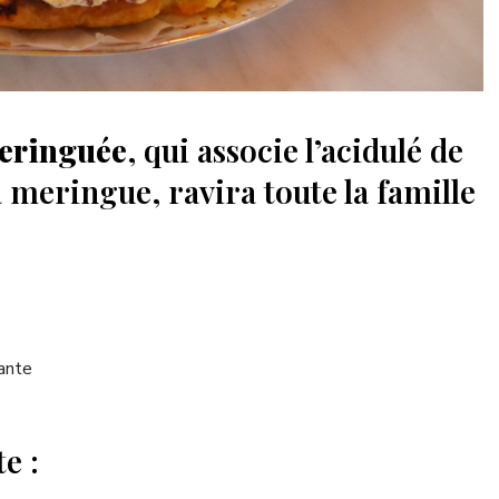
meringuée
, qui associe l’acidulé de
a meringue, ravira toute la famille
ante
e :