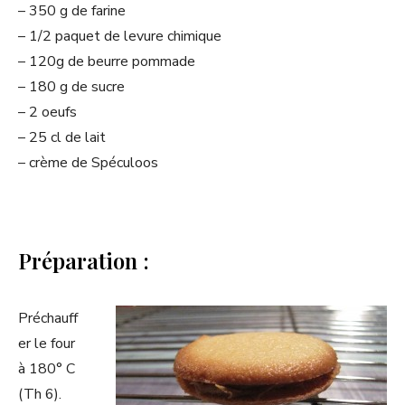
– 350 g de farine
– 1/2 paquet de levure chimique
– 120g de beurre pommade
– 180 g de sucre
– 2 oeufs
– 25 cl de lait
– crème de Spéculoos
Préparation :
Préchauff
er le four
à 180° C
(Th 6).