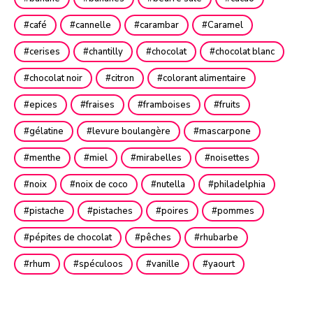
café
cannelle
carambar
Caramel
cerises
chantilly
chocolat
chocolat blanc
chocolat noir
citron
colorant alimentaire
epices
fraises
framboises
fruits
gélatine
levure boulangère
mascarpone
menthe
miel
mirabelles
noisettes
noix
noix de coco
nutella
philadelphia
pistache
pistaches
poires
pommes
pépites de chocolat
pêches
rhubarbe
rhum
spéculoos
vanille
yaourt