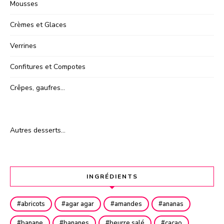
Mousses
Crèmes et Glaces
Verrines
Confitures et Compotes
Crêpes, gaufres…
Autres desserts…
INGRÉDIENTS
abricots
agar agar
amandes
ananas
banane
bananes
beurre salé
cacao