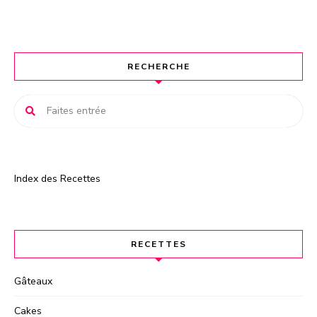
n
a
t
RECHERCHE
i
v
e
:
Index des Recettes
RECETTES
Gâteaux
Cakes