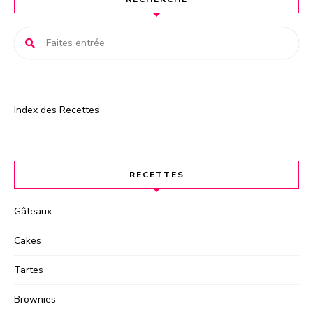
i
v
e
:
Index des Recettes
RECETTES
Gâteaux
Cakes
Tartes
Brownies