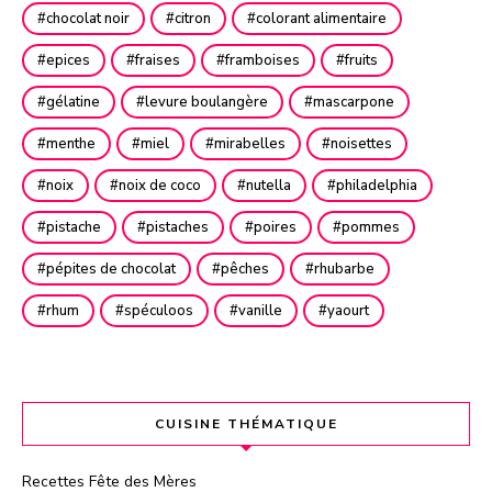
chocolat noir
citron
colorant alimentaire
epices
fraises
framboises
fruits
gélatine
levure boulangère
mascarpone
menthe
miel
mirabelles
noisettes
noix
noix de coco
nutella
philadelphia
pistache
pistaches
poires
pommes
pépites de chocolat
pêches
rhubarbe
rhum
spéculoos
vanille
yaourt
CUISINE THÉMATIQUE
Recettes Fête des Mères