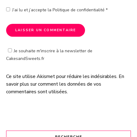
J’ai lu et j’accepte la
Politique de confidentialité
*
Je souhaite m'inscrire à la newsletter de
CakesandSweets.fr
Ce site utilise Akismet pour réduire les indésirables.
En
A
savoir plus sur comment les données de vos
l
commentaires sont utilisées
.
t
e
r
n
a
t
RECHERCHE