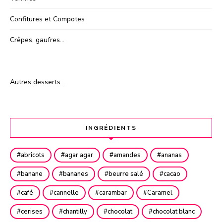
Confitures et Compotes
Crêpes, gaufres…
Autres desserts…
INGRÉDIENTS
abricots
agar agar
amandes
ananas
banane
bananes
beurre salé
cacao
café
cannelle
carambar
Caramel
cerises
chantilly
chocolat
chocolat blanc