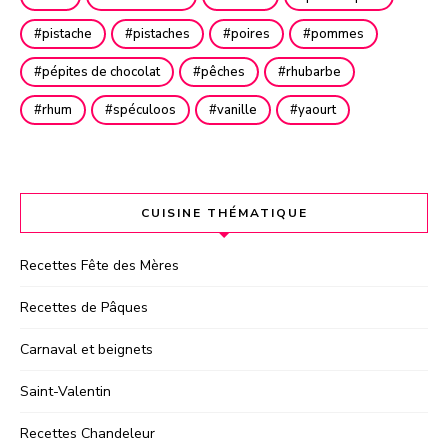
pistache
pistaches
poires
pommes
pépites de chocolat
pêches
rhubarbe
rhum
spéculoos
vanille
yaourt
CUISINE THÉMATIQUE
Recettes Fête des Mères
Recettes de Pâques
Carnaval et beignets
Saint-Valentin
Recettes Chandeleur