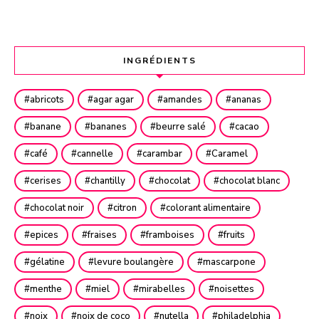
INGRÉDIENTS
abricots
agar agar
amandes
ananas
banane
bananes
beurre salé
cacao
café
cannelle
carambar
Caramel
cerises
chantilly
chocolat
chocolat blanc
chocolat noir
citron
colorant alimentaire
epices
fraises
framboises
fruits
gélatine
levure boulangère
mascarpone
menthe
miel
mirabelles
noisettes
noix
noix de coco
nutella
philadelphia