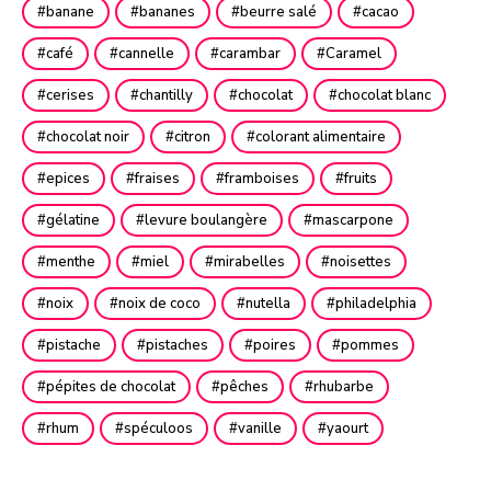
banane
bananes
beurre salé
cacao
café
cannelle
carambar
Caramel
cerises
chantilly
chocolat
chocolat blanc
chocolat noir
citron
colorant alimentaire
epices
fraises
framboises
fruits
gélatine
levure boulangère
mascarpone
menthe
miel
mirabelles
noisettes
noix
noix de coco
nutella
philadelphia
pistache
pistaches
poires
pommes
pépites de chocolat
pêches
rhubarbe
rhum
spéculoos
vanille
yaourt